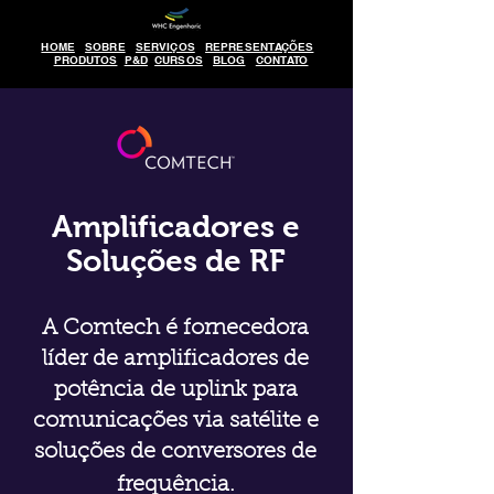
HOME
SOBRE
SERVIÇOS
REPRESENTAÇÕES
PRODUTOS
P&D
CURSOS
BLOG
CONTATO
Amplificadores e
Soluções de RF
A Comtech é fornecedora
líder de amplificadores de
potência de uplink para
comunicações via satélite e
soluções de conversores de
frequência.