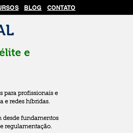
URSOS
BLOG
CONTATO
AL
lite e
 para profissionais e
 e redes híbridas.
am desde fundamentos
 e regulamentação.