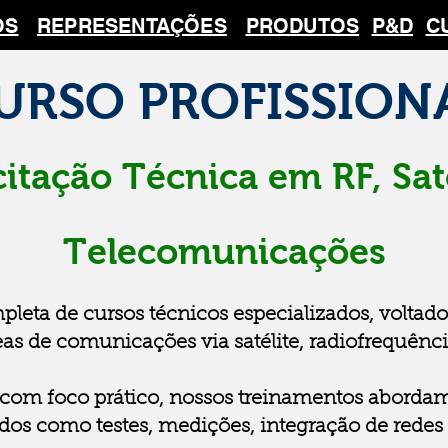
OS
REPRESENTAÇÕES
PRODUTOS
P&D
C
URSO PROFISSION
itação Técnica em RF, Saté
Telecomunicações
eta de cursos técnicos especializados, voltados
s de comunicações via satélite, radiofrequência
e com foco prático, nossos treinamentos abord
dos como testes, medições, integração de redes