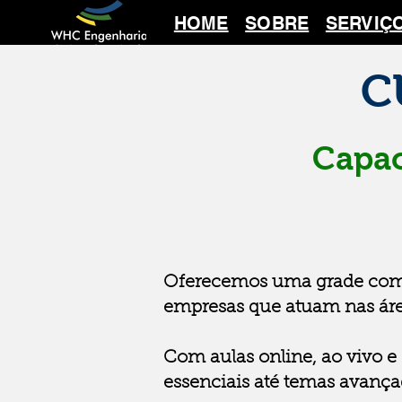
HOME
SOBRE
SERVIÇ
C
Capac
​Oferecemos uma grade compl
empresas que atuam nas área
Com aulas online, ao vivo 
essenciais até temas avança