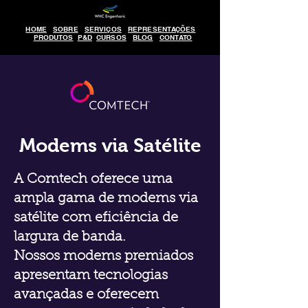
HOME
SOBRE
SERVIÇOS
REPRESENTAÇÕES
PRODUTOS
P&D
CURSOS
BLOG
CONTATO
Modems via Satélite
A Comtech oferece uma
ampla gama de modems via
satélite com eficiência de
largura de banda.
Nossos modems premiados
apresentam tecnologias
avançadas e oferecem