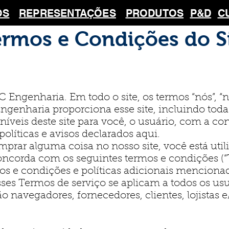
OS
REPRESENTAÇÕES
PRODUTOS
P&D
C
rmos e Condições do S
 Engenharia. Em todo o site, os termos “nós”, “n
nharia proporciona esse site, incluindo toda
níveis deste site para você, o usuário, com a co
políticas e avisos declarados aqui.
omprar alguma coisa no nosso site, você está util
corda com os seguintes termos e condições (“T
mos e condições e políticas adicionais mencio
sses Termos de serviço se aplicam a todos os usu
ão navegadores, fornecedores, clientes, lojistas 