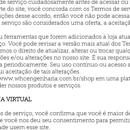
 de serviço cuidadosamente antes de acessar ou ut
rte do site, você concorda com os Termos de se
ções desse acordo, então você não pode acessar
e serviço são considerados uma oferta, a aceita
u ferramentas que forem adicionados à loja at
iço. Você pode revisar a versão mais atual dos 
mos o direito de atualizar, alterar ou trocar qua
ões e/ou alterações no nosso site. É sua responsa
na periodicamente. Seu uso contínuo ou acesso a
i aceitação de tais alterações.
www.whcengenharia.com.br/shop
em uma pla
er nossos produtos e serviços.
JA VIRTUAL
 de serviço, você confirma que você é maior d
ue você nos deu seu consentimento para permit
de usem esse site.