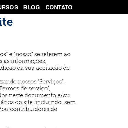
URSOS
BLOG
CONTATO
ite
os” e “nosso” se referem ao
s as informações,
ndição da sua aceitação de
izando nossos “Serviços”.
ermos de serviço”,
nados neste documento e/ou
ários do site, incluindo, sem
e/ou contribuidores de