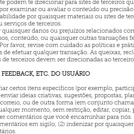
ite podem te direcionar para sites de terceiros qu
por examinar ou avaliar o conteúdo ou precisã
ilidade por quaisquer materiais ou sites de ter
 serviços de terceiros.
 quaisquer danos ou prejuízos relacionados co
rsos, conteúdo, ou quaisquer outras transações
 Por favor, revise com cuidado as políticas e práti
s de efetuar qualquer transação. As queixas, r
s de terceiros devem ser direcionadas ao terceiro
 FEEDBACK, ETC. DO USUÁRIO
iar certos itens específicos (por exemplo, part
viar ideias criativas, sugestões, propostas, pla
o correio, ou de outra forma (em conjunto chama
quer momento, sem restrição, editar, copiar, pub
uer comentários que você encaminhar para nós.
mentários em sigilo; (2) indenizar por quaisquer
ários.