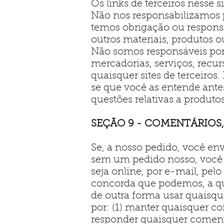
Os links de terceiros nesse s
Não nos responsabilizamos 
temos obrigação ou responsab
outros materiais, produtos ou
Não somos responsáveis por
mercadorias, serviços, recu
quaisquer sites de terceiros.
se que você as entende ante
questões relativas a produto
SEÇÃO 9 - COMENTÁRIOS,
Se, a nosso pedido, você env
sem um pedido nosso, você en
seja online, por e-mail, pel
concorda que podemos, a qual
de outra forma usar quaisq
por: (1) manter quaisquer co
responder quaisquer coment