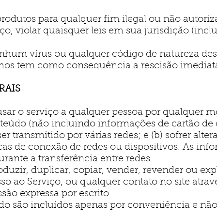
produtos para qualquer fim ilegal ou não autor
ço, violar quaisquer leis em sua jurisdição (inc
nhum vírus ou qualquer código de natureza dest
mos tem como consequência a rescisão imediata
RAIS
usar o serviço a qualquer pessoa por qualquer 
eúdo (não incluindo informações de cartão de cr
er transmitido por várias redes; e (b) sofrer alte
cas de conexão de redes ou dispositivos. As info
rante a transferência entre redes.
uzir, duplicar, copiar, vender, revender ou exp
sso ao Serviço, ou qualquer contato no site atrav
são expressa por escrito.
rdo são incluídos apenas por conveniência e nã